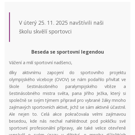
V úterý 25. 11. 2025 navštívili naši
školu skvělí sportovci
Beseda se sportovní legendou
Vážení a milí sportovní nadšenci,
díky aktivnímu zapojení do sportovního projektu
olympijského víceboje (OVOV) se nám podařilo přivítat ve
škole šestinásobného paralympijského vítěze a
šestinásobného mistra světa, pana Jiřího Ježka, který si
společně se svým týmem připravil pro vybrané žáky mnoho
zajímavých sportovních aktivit, jichž se sám aktivně účastnil.
Ale nejen to. Celá akce pokračovala velmi zajímavou
besedou, kde nás nechal nahlédnout pod pokličku své
sportovní profesionální přípravy, ale také velice otevřeně
vyprávěl o svém úrazu v dětství, o mnoha důležitých