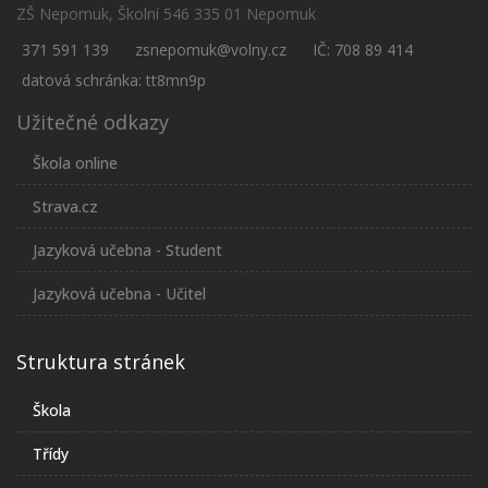
ZŠ Nepomuk, Školní 546 335 01 Nepomuk
371 591 139
zsnepomuk@volny.cz
IČ: 708 89 414
datová schránka: tt8mn9p
Užitečné odkazy
Škola online
Strava.cz
Jazyková učebna - Student
Jazyková učebna - Učitel
Struktura stránek
Škola
Třídy