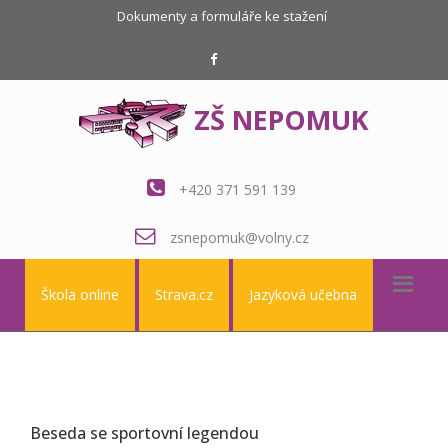
Dokumenty a formuláře ke stažení
ZŠ NEPOMUK
+420 371 591 139
zsnepomuk@volny.cz
Škola online
Strava.cz
Jazyková učebna
Beseda se sportovní legendou