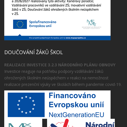
DOUČOVÁNÍ ŽÁKŮ ŠKOL
REALIZACE INVESTICE 3.2.3 NÁRODNÍHO PLÁNU OBNOVY
Investice reaguje na potřebu podpory vzdělávání žáků
ohrožených školním neúspěchem v reakci na nemožnost
realizace prezenční výuky ve školách během pandemie covid-19.