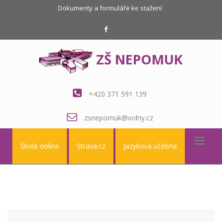
Dokumenty a formuláře ke stažení
ZŠ NEPOMUK
+420 371 591 139
zsnepomuk@volny.cz
Škola online
Strava.cz
Jazyková učebna