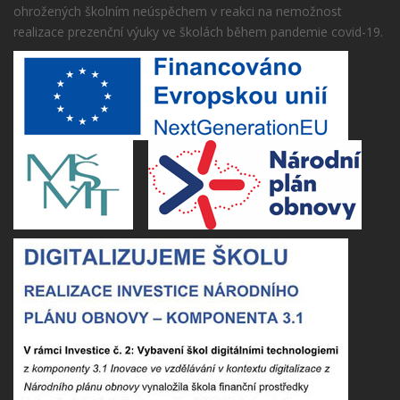
ohrožených školním neúspěchem v reakci na nemožnost
realizace prezenční výuky ve školách během pandemie covid-19.