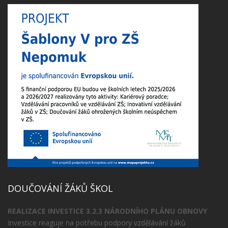
DOUČOVÁNÍ ŽÁKŮ ŠKOL
REALIZACE INVESTICE 3.2.3 NÁRODNÍHO PLÁNU OBNOVY
Investice reaguje na potřebu podpory vzdělávání žáků