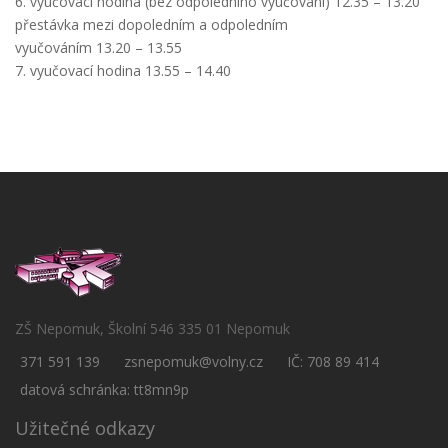
6. vyučovací hodina (bez odpoledního vyučování) 12.35 – 13.20
přestávka mezi dopoledním a odpoledním
vyučováním 13.20 – 13.55
7. vyučovací hodina 13.55 – 14.40
ZŠ Nepomuk, Školní 546 335 01 Nepomuk
371 591 139
zsnepomuk@volny.cz
IČ: 708 89 414
datová schránka: tt8mn9p
Užitečné odkazy