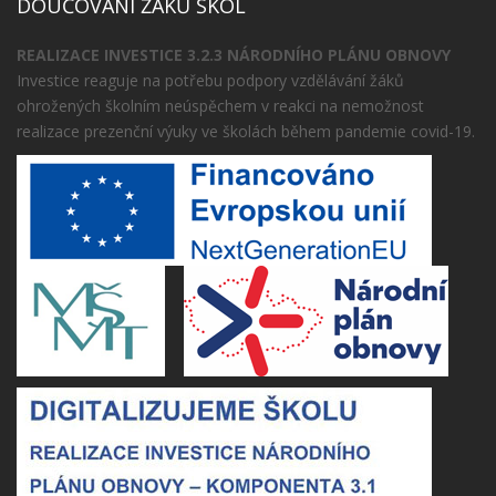
DOUČOVÁNÍ ŽÁKŮ ŠKOL
REALIZACE INVESTICE 3.2.3 NÁRODNÍHO PLÁNU OBNOVY
Investice reaguje na potřebu podpory vzdělávání žáků
ohrožených školním neúspěchem v reakci na nemožnost
realizace prezenční výuky ve školách během pandemie covid-19.