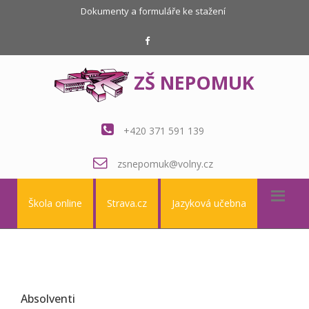
Dokumenty a formuláře ke stažení
ZŠ NEPOMUK
+420 371 591 139
zsnepomuk@volny.cz
Škola online
Strava.cz
Jazyková učebna
Absolventi