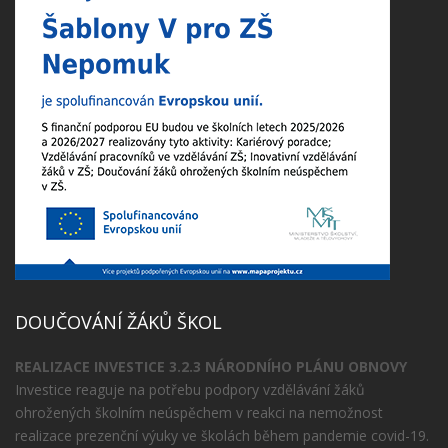
DOUČOVÁNÍ ŽÁKŮ ŠKOL
REALIZACE INVESTICE 3.2.3 NÁRODNÍHO PLÁNU OBNOVY
Investice reaguje na potřebu podpory vzdělávání žáků
ohrožených školním neúspěchem v reakci na nemožnost
realizace prezenční výuky ve školách během pandemie covid-19.