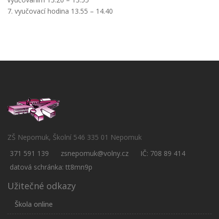
7. vyučovací hodina 13.55 – 14.40
ZŠ Nepomuk, Školní 546 335 01 Nepomuk
371 591 139
zsnepomuk@volny.cz
IČ: 708 89 414
datová schránka: tt8mn9p
Užitečné odkazy
Škola online