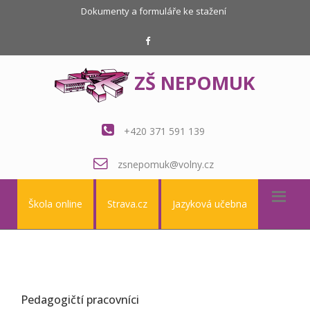
Dokumenty a formuláře ke stažení
ZŠ NEPOMUK
+420 371 591 139
zsnepomuk@volny.cz
Škola online
Strava.cz
Jazyková učebna
Pedagogičtí pracovníci