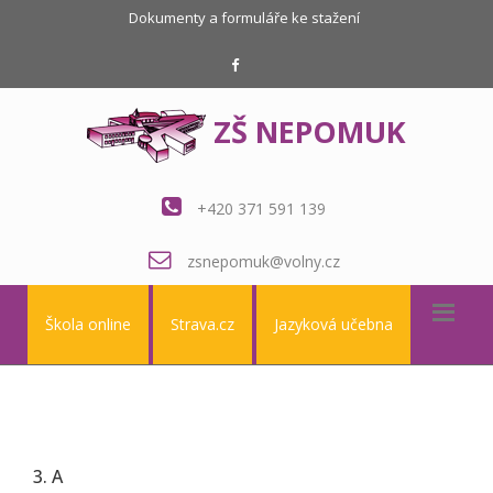
Dokumenty a formuláře ke stažení
ZŠ NEPOMUK
+420 371 591 139
zsnepomuk@volny.cz
Škola online
Strava.cz
Jazyková učebna
3. A