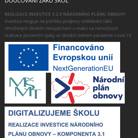
DOUČOVÁNÍ ŽÁKŮ ŠKOL
REALIZACE INVESTICE 3.2.3 NÁRODNÍHO PLÁNU OBNOVY
Investice reaguje na potřebu podpory vzdělávání žáků
ohrožených školním neúspěchem v reakci na nemožnost
realizace prezenční výuky ve školách během pandemie covid-19.