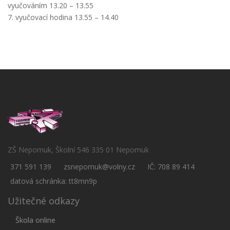
vyučováním 13.20 – 13.55
7. vyučovací hodina 13.55 – 14.40
ZŠ Nepomuk, Školní 546 335 01 Nepomuk
371 591 139
zsnepomuk@volny.cz
IČ: 708 89 414
datová schránka: tt8mn9p
Užitečné odkazy
Škola online