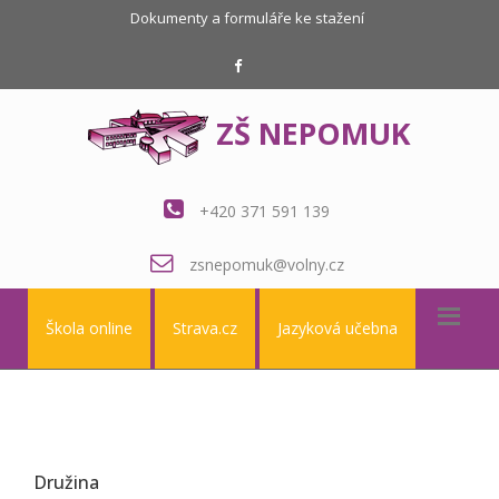
Dokumenty a formuláře ke stažení
ZŠ NEPOMUK
+420 371 591 139
zsnepomuk@volny.cz
Škola online
Strava.cz
Jazyková učebna
Družina