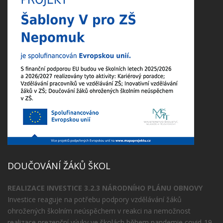
DOUČOVÁNÍ ŽÁKŮ ŠKOL
REALIZACE INVESTICE 3.2.3 NÁRODNÍHO PLÁNU OBNOVY
Investice reaguje na potřebu podpory vzdělávání žáků
ohrožených školním neúspěchem v reakci na nemožnost
realizace prezenční výuky ve školách během pandemie covid-19.