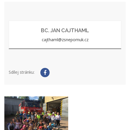
BC. JAN CAJTHAML
cajthaml@zsnepomuk.cz
Sdílej stránku: