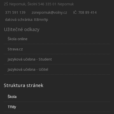
ZŠ Nepomuk, Školní 546 335 01 Nepomuk
371 591 139
zsnepomuk@volny.cz
IČ: 708 89 414
datová schránka: tt8mn9p
Užitečné odkazy
Škola online
Strava.cz
Jazyková učebna - Student
Jazyková učebna - Učitel
Struktura stránek
Škola
Třídy