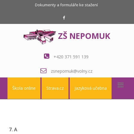
Dokumenty a formuláře ke stažení
ZŠ NEPOMUK
+420 371 591 139
zsnepomuk@volny.cz
Škola online
Strava.cz
Jazyková učebna
7. A