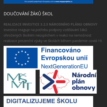
DOUČOVÁNÍ ŽÁKŮ ŠKOL
REALIZACE INVESTICE 3.2.3 NÁRODNÍHO PLÁNU OBNOVY
Investice reaguje na potřebu podpory vzdělávání žáků
ohrožených školním neúspěchem v reakci na nemožnost
realizace prezenční výuky ve školách během pandemie covid-19.