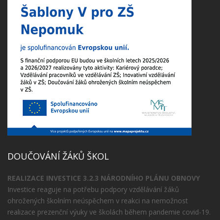
DOUČOVÁNÍ ŽÁKŮ ŠKOL
REALIZACE INVESTICE 3.2.3 NÁRODNÍHO PLÁNU OBNOVY
Investice reaguje na potřebu podpory vzdělávání žáků
ohrožených školním neúspěchem v reakci na nemožnost
realizace prezenční výuky ve školách během pandemie covid-19.