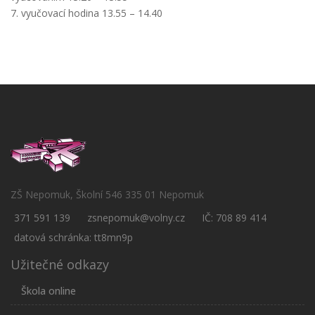
7. vyučovací hodina 13.55 – 14.40
ZŠ Nepomuk, Školní 546 335 01 Nepomuk
371 591 139
zsnepomuk@volny.cz
IČ: 708 89 414
datová schránka: tt8mn9p
Užitečné odkazy
Škola online