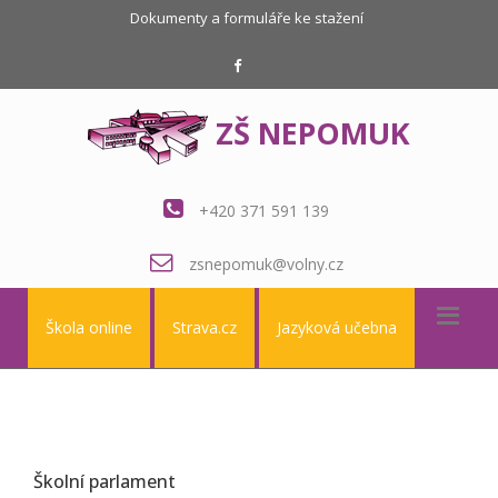
Dokumenty a formuláře ke stažení
ZŠ NEPOMUK
+420 371 591 139
zsnepomuk@volny.cz
Škola online
Strava.cz
Jazyková učebna
Školní parlament