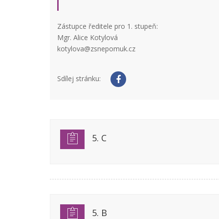
Zástupce ředitele pro 1. stupeň:
Mgr. Alice Kotylová
kotylova@zsnepomuk.cz
Sdílej stránku:
5. C
5. B