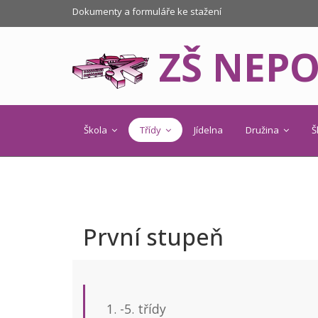
Dokumenty a formuláře ke stažení
ZŠ NEP
Škola
Třídy
Jídelna
Družina
Š
První stupeň
1. -5. třídy