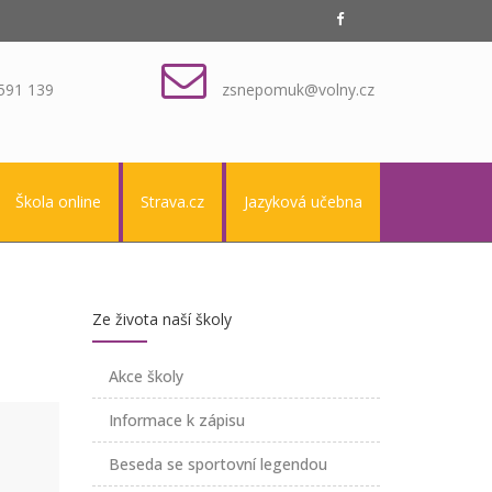
591 139
zsnepomuk@volny.cz
Škola online
Strava.cz
Jazyková učebna
Ze života naší školy
Akce školy
Informace k zápisu
Beseda se sportovní legendou