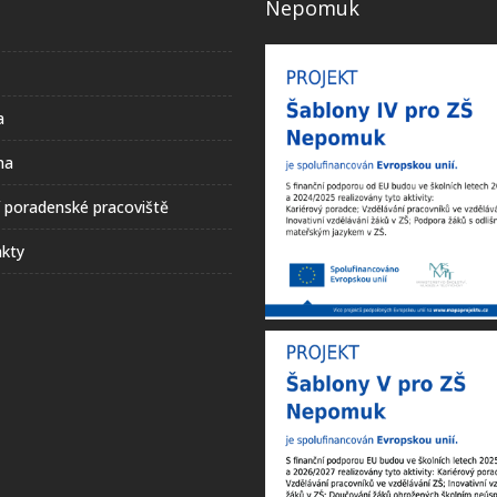
Nepomuk
a
na
í poradenské pracoviště
kty