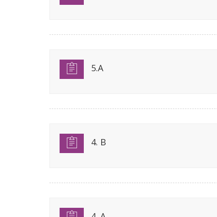
5.A
4. B
4. A