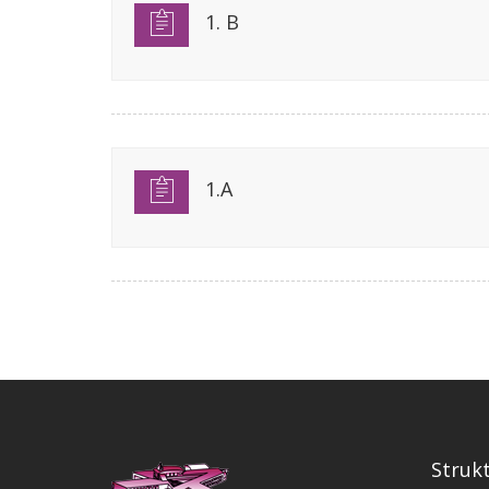
1. B
1.A
Struk