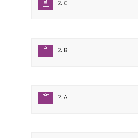
2. C
2. B
2. A