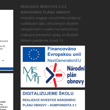
REALIZACE INVESTICE 3.2.3
NÁRODNÍHO PLÁNU OBNOVY
Investice reaguje na potřebu podpory
vzdělávání žáků ohrožených školním
neúspěchem v reakci na nemožnost
realizace prezenční výuky ve školách
během pandemie covid-19.