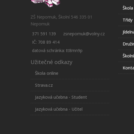
Škola
ZŠ Nepomuk, Školní 546 335 01
Třídy
Nepomuk
Jídeln
371 591 139
zsnepomuk@volny.cz
IČ: 708 89 414
Druži
datová schránka: tt8mn9p
Školn
Užitečné odkazy
Konta
Škola online
Strava.cz
Jazyková učebna - Student
Jazyková učebna - Učitel