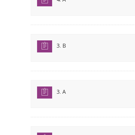
3. B
3. A