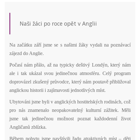
Naši žáci po roce opět v Anglii
Na začátku září jsme se s našimi žáky vydali na poznávací
zájezd do Anglie.
Počasí nám přálo, až na typicky deštivý Londýn, který nám
ale i tak ukázal svou jedinečnou atmosféru. Celý program
doprovázel zkušený průvodce, který nám poutavě přibližoval
anglickou historii i zajímavosti jednotlivých míst.
Ubytováni jsme byli v anglických hostitelských rodinách, což
pro nás znamenalo neopakovatelný kulturní zážitek. Měli
jsme tak jedinečnou možnost poznat každodenní život
Angličanů zblízka.
Během pobytu jsme navštívili řadu atraktivních míst – děti