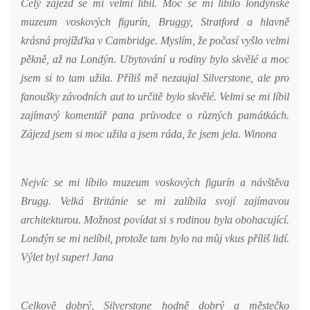
Celý zájezd se mi velmi líbil. Moc se mi líbilo londýnské
muzeum voskových figurín, Bruggy, Stratford a hlavně
krásná projížďka v Cambridge. Myslím, že počasí vyšlo velmi
pěkně, až na Londýn. Ubytování u rodiny bylo skvělé a moc
jsem si to tam užila. Příliš mě nezaujal Silverstone, ale pro
fanoušky závodních aut to určitě bylo skvělé. Velmi se mi líbil
zajímavý komentář pana průvodce o různých památkách.
Zájezd jsem si moc užila a jsem ráda, že jsem jela.
Winona
Nejvíc se mi líbilo muzeum voskových figurín a návštěva
Brugg. Velká Británie se mi zalíbila svojí zajímavou
architekturou. Možnost povídat si s rodinou byla obohacující.
Londýn se mi nelíbil, protože tam bylo na můj vkus příliš lidí.
Výlet byl super! Jana
Celkově dobrý, Silverstone hodně dobrý a městečko