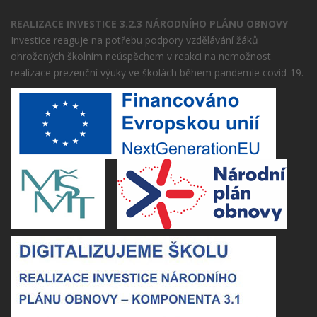
REALIZACE INVESTICE 3.2.3 NÁRODNÍHO PLÁNU OBNOVY
Investice reaguje na potřebu podpory vzdělávání žáků
ohrožených školním neúspěchem v reakci na nemožnost
realizace prezenční výuky ve školách během pandemie covid-19.