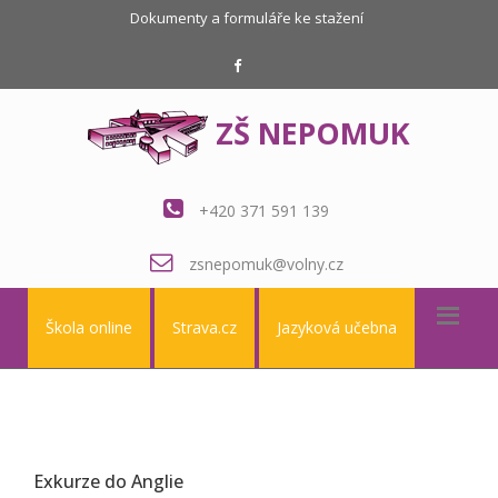
Dokumenty a formuláře ke stažení
ZŠ NEPOMUK
+420 371 591 139
zsnepomuk@volny.cz
Škola online
Strava.cz
Jazyková učebna
Exkurze do Anglie