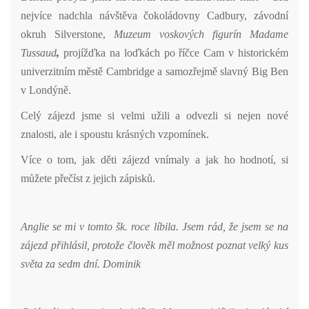
nejvíce nadchla návštěva čokoládovny Cadbury, závodní
okruh Silverstone,
Muzeum voskových figurín Madame
Tussaud
,
projížďka na loďkách po říčce Cam v historickém
univerzitním městě Cambridge a samozřejmě slavný Big Ben
v Londýně.
Celý zájezd jsme si velmi užili a odvezli si nejen nové
znalosti, ale i spoustu krásných vzpomínek.
Více o tom, jak děti zájezd vnímaly a jak ho hodnotí, si
můžete přečíst z jejich zápisků.
Anglie se mi v tomto šk. roce líbila. Jsem rád, že jsem se na
zájezd přihlásil, protože člověk měl možnost poznat velký kus
světa za sedm dní. Dominik