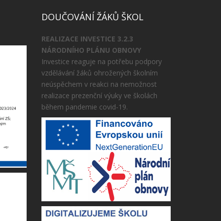
DOUČOVÁNÍ ŽÁKŮ ŠKOL
REALIZACE INVESTICE 3.2.3
NÁRODNÍHO PLÁNU OBNOVY
Investice reaguje na potřebu podpory
vzdělávání žáků ohrožených školním
neúspěchem v reakci na nemožnost
realizace prezenční výuky ve školách
během pandemie covid-19.