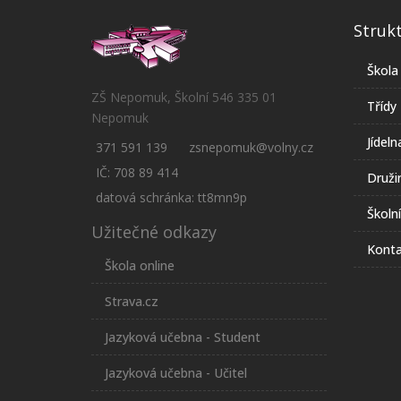
Struk
Škola
ZŠ Nepomuk, Školní 546 335 01
Třídy
Nepomuk
Jídeln
371 591 139
zsnepomuk@volny.cz
IČ: 708 89 414
Druži
datová schránka: tt8mn9p
Školn
Užitečné odkazy
Konta
Škola online
Strava.cz
Jazyková učebna - Student
Jazyková učebna - Učitel