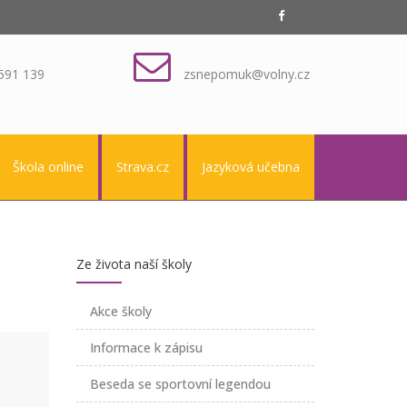
591 139
zsnepomuk@volny.cz
Škola online
Strava.cz
Jazyková učebna
Ze života naší školy
Akce školy
Informace k zápisu
Beseda se sportovní legendou