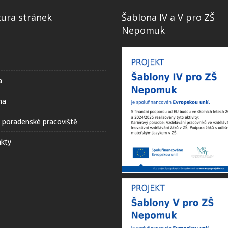
tura stránek
Šablona IV a V pro ZŠ
Nepomuk
a
na
í poradenské pracoviště
kty