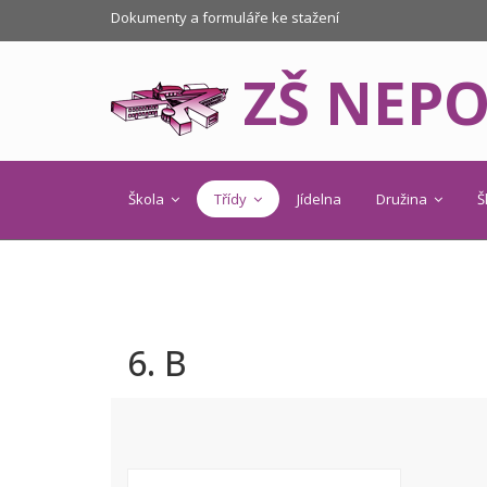
Dokumenty a formuláře ke stažení
ZŠ NEP
Škola
Třídy
Jídelna
Družina
Š
6. B