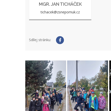
MGR. JAN TICHÁČEK
tichacek@zsnepomuk.cz
Sdílej stránku: