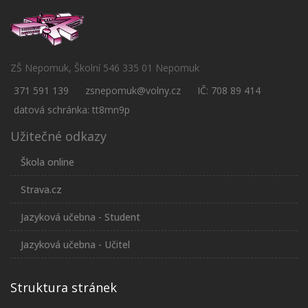
ZŠ Nepomuk, Školní 546 335 01 Nepomuk
371 591 139
zsnepomuk@volny.cz
IČ: 708 89 414
datová schránka: tt8mn9p
Užitečné odkazy
Škola online
Strava.cz
Jazyková učebna - Student
Jazyková učebna - Učitel
Struktura stránek