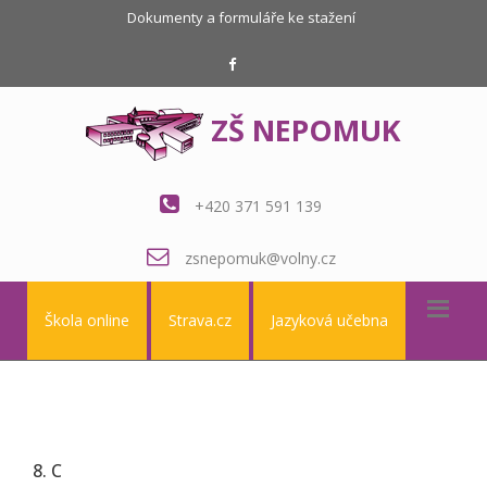
Dokumenty a formuláře ke stažení
ZŠ NEPOMUK
+420 371 591 139
zsnepomuk@volny.cz
Škola online
Strava.cz
Jazyková učebna
8. C