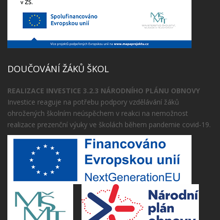
DOUČOVÁNÍ ŽÁKŮ ŠKOL
REALIZACE INVESTICE 3.2.3 NÁRODNÍHO PLÁNU OBNOVY
Investice reaguje na potřebu podpory vzdělávání žáků
ohrožených školním neúspěchem v reakci na nemožnost
realizace prezenční výuky ve školách během pandemie covid-19.