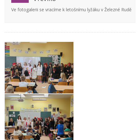
Ve fotogalerii se vracíme k letošnímu lyžáku v Železné Rudě