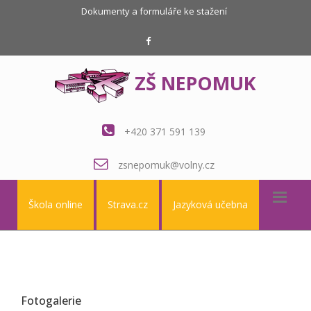
Dokumenty a formuláře ke stažení
ZŠ NEPOMUK
+420 371 591 139
zsnepomuk@volny.cz
Škola online
Strava.cz
Jazyková učebna
Fotogalerie