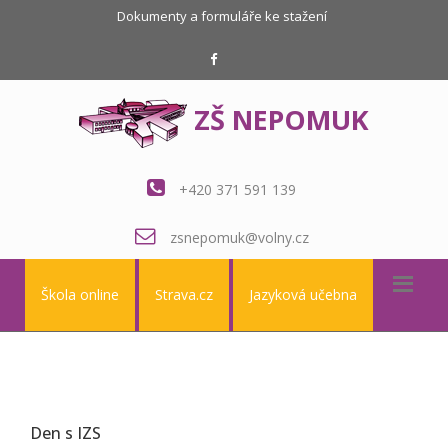
Dokumenty a formuláře ke stažení
ZŠ NEPOMUK
+420 371 591 139
zsnepomuk@volny.cz
Škola online
Strava.cz
Jazyková učebna
Den s IZS