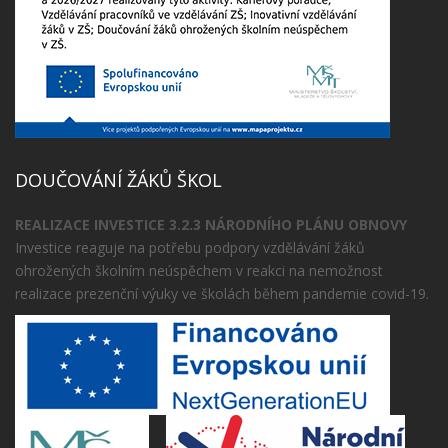
DOUČOVÁNÍ ŽÁKŮ ŠKOL
REALIZACE INVESTICE 3.2.3 NÁRODNÍHO PLÁNU OBNOVY
Investice reaguje na potřebu podpory vzdělávání žáků
ohrožených školním neúspěchem v reakci na nemožnost
realizace prezenční výuky ve školách během pandemie covid-19.