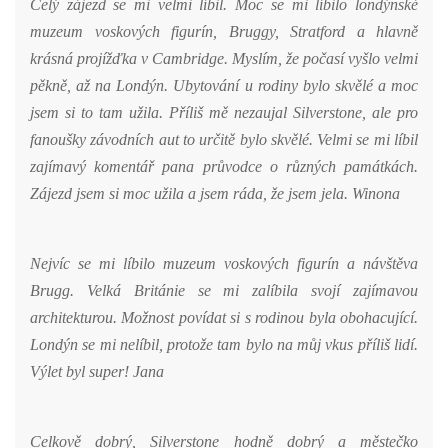
Celý zájezd se mi velmi líbil. Moc se mi líbilo londýnské
muzeum voskových figurín, Bruggy, Stratford a hlavně
krásná projížďka v Cambridge. Myslím, že počasí vyšlo velmi
pěkně, až na Londýn. Ubytování u rodiny bylo skvělé a moc
jsem si to tam užila. Příliš mě nezaujal Silverstone, ale pro
fanoušky závodních aut to určitě bylo skvělé. Velmi se mi líbil
zajímavý komentář pana průvodce o různých památkách.
Zájezd jsem si moc užila a jsem ráda, že jsem jela.
Winona
Nejvíc se mi líbilo muzeum voskových figurín a návštěva
Brugg. Velká Británie se mi zalíbila svojí zajímavou
architekturou. Možnost povídat si s rodinou byla obohacující.
Londýn se mi nelíbil, protože tam bylo na můj vkus příliš lidí.
Výlet byl super! Jana
Celkově dobrý, Silverstone hodně dobrý a městečko