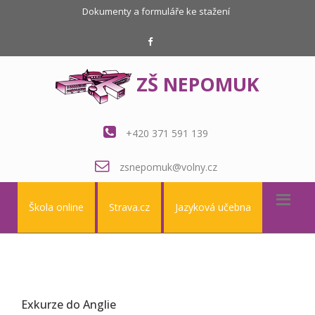
Dokumenty a formuláře ke stažení
ZŠ NEPOMUK
+420 371 591 139
zsnepomuk@volny.cz
Škola online
Strava.cz
Jazyková učebna
Exkurze do Anglie